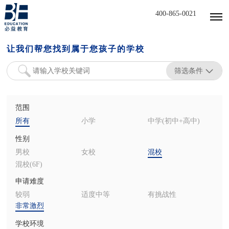
400-865-0021
让我们帮您找到属于您孩子的学校
筛选条件
范围
所有
小学
中学(初中+高中)
性别
男校
女校
混校
混校(6F)
申请难度
较弱
适度中等
有挑战性
非常激烈
学校环境