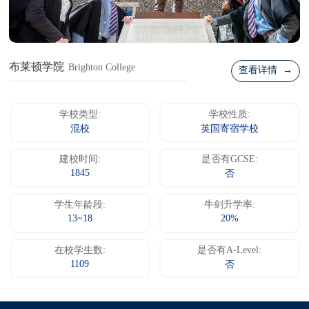
布莱顿学院
Brighton College
查看详情 →
学校类型:
学校性质:
混校
英国寄宿学校
建校时间:
是否有GCSE:
1845
否
学生年龄段:
牛剑升学率:
13~18
20%
在校学生数:
是否有A-Level:
1109
否