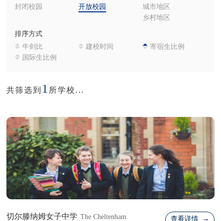
封闭校园
开放校园
城市地区
乡村地区
排序方式
牛剑比
建校时间
寄宿生比例
国际生比例
1
共筛选到
所学校...
切尔滕纳姆女子中学
The Cheltenham
查看详情 →