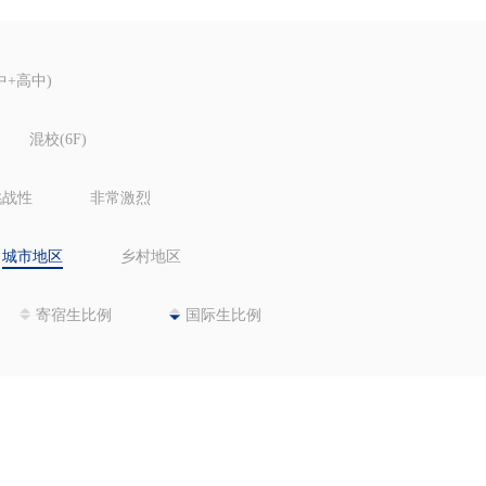
中+高中)
混校(6F)
挑战性
非常激烈
城市地区
乡村地区
寄宿生比例
国际生比例