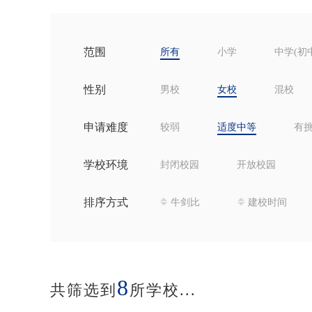
范围
所有
小学
中学(初
性别
男校
女校
混校
申请难度
较弱
适度中等
有
学校环境
封闭校园
开放校园
排序方式
牛剑比
建校时间
8
共筛选到
所学校...