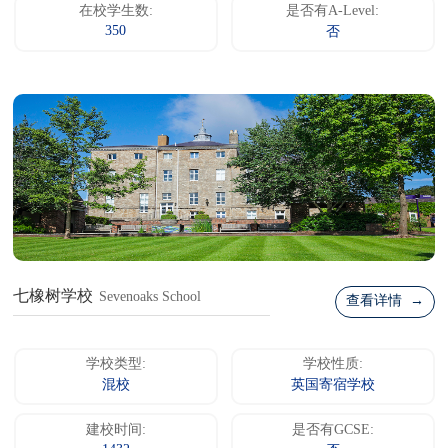
在校学生数:
是否有A-Level:
350
否
七橡树学校
Sevenoaks School
查看详情 →
学校类型:
学校性质:
混校
英国寄宿学校
建校时间:
是否有GCSE: