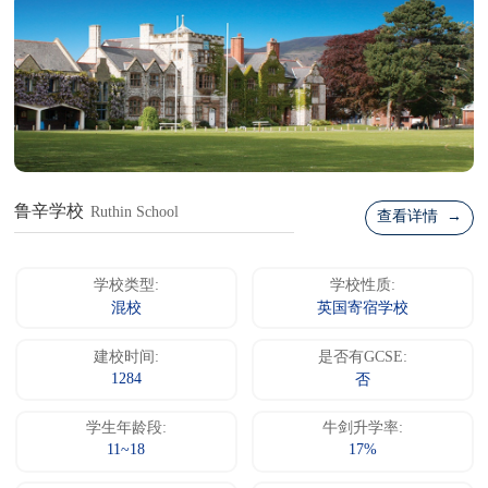
鲁辛学校
Ruthin School
查看详情 →
学校类型:
学校性质:
混校
英国寄宿学校
建校时间:
是否有GCSE:
1284
否
学生年龄段:
牛剑升学率:
11~18
17%