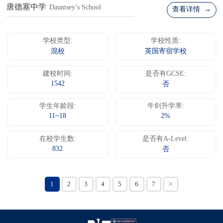
唐德塞中学
Dauntsey’s School
查看详情 →
学校类型:
学校性质:
混校
英国寄宿学校
建校时间:
是否有GCSE:
1542
否
学生年龄段:
牛剑升学率:
11~18
2%
在校学生数:
是否有A-Level:
832
否
1
2
3
4
5
6
7
>