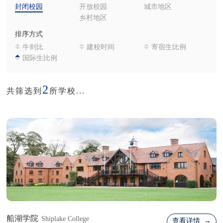
封闭校园
开放校园
城市地区
乡村地区
排序方式
牛剑比
建校时间
寄宿生比例
国际生比例
2
共筛选到
所学校...
船湖学院
Shiplake College
查看详情 →