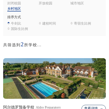
封闭校园
开放校园
城市地区
乡村地区
排序方式
牛剑比
建校时间
寄宿生比例
国际生比例
2
共筛选到
所学校...
阿尔德罗预备学校
Aldro Preparatory
查看详情 →