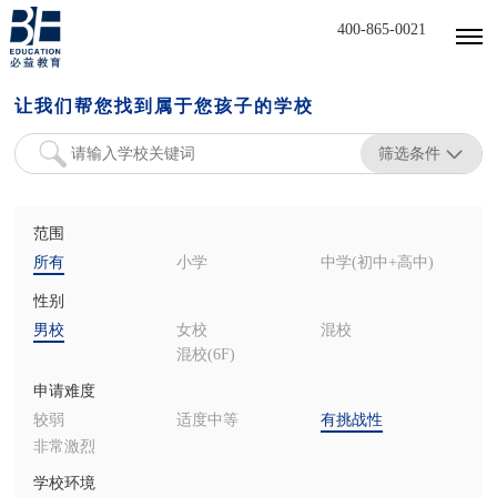
400-865-0021
让我们帮您找到属于您孩子的学校
筛选条件
范围
所有
小学
中学(初中+高中)
性别
男校
女校
混校
混校(6F)
申请难度
较弱
适度中等
有挑战性
非常激烈
学校环境