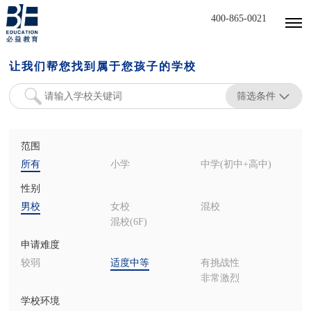
400-865-0021
让我们帮您找到属于您孩子的学校
筛选条件
范围
所有
小学
中学(初中+高中)
性别
男校
女校
混校
混校(6F)
申请难度
较弱
适度中等
有挑战性
非常激烈
学校环境