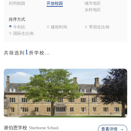
封闭校园
开放校园
城市地区
乡村地区
排序方式
牛剑比
建校时间
寄宿生比例
国际生比例
1
共筛选到
所学校...
谢伯恩学校
Sherborne School
查看详情 →