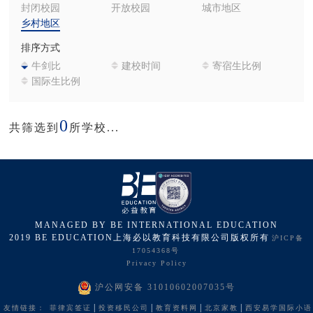
封闭校园
开放校园
城市地区
乡村地区
排序方式
牛剑比
建校时间
寄宿生比例
国际生比例
0
共筛选到
所学校...
MANAGED BY BE INTERNATIONAL EDUCATION
2019 BE EDUCATION上海必以教育科技有限公司版权所有
沪ICP备
17054368号
Privacy Policy
沪公网安备 31010602007035号
|
|
|
|
友情链接：
菲律宾签证
投资移民公司
教育资料网
北京家教
西安易学国际小语