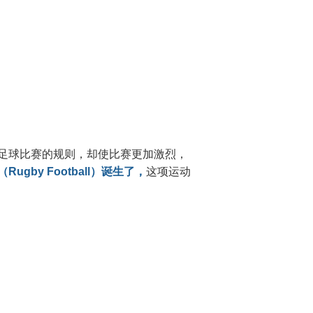
足球比赛的规则，却使比赛更加激烈，
gby Football）诞生了，
这项运动