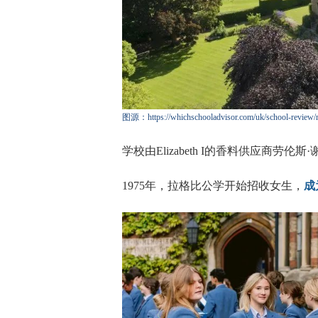
图源：https://whichschooladvisor.com/uk/school-review/
学校由Elizabeth I的香料供应商劳伦
成
1975年，拉格比公学开始招收女生，