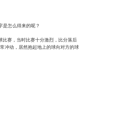
字是怎么得来的呢？
足球比赛，当时比赛十分激烈，比分落后
常冲动，居然抱起地上的球向对方的球