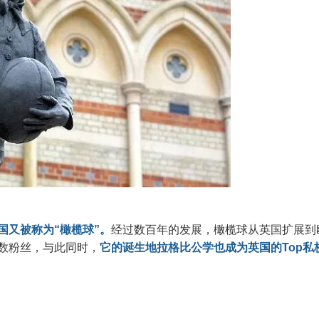
国又被称为“橄榄球”。
经过数百年的发展，橄榄球从英国扩展到
它的诞生地拉格比公学也成为英国的Top
数粉丝，与此同时，