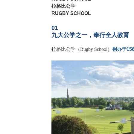
拉格比公学
RUGBY SCHOOL
01
九大公学之一，奉行全人教育
创办于15
拉格比公学（Rugby School）