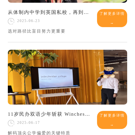
从体制内中学到英国私校，再到哈佛毕业演讲台，蒋雨融的逆袭路线值得深扒！
了解更多详情
2025-06-23
→
选对路径比盲目努力更重要
11岁民办双语少年斩获 Winchester 13+ Offer，“全程佛系”的他凭什么打动招生官？
了解更多详情
2025-06-17
→
解码顶尖公学偏爱的关键特质