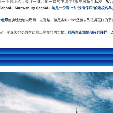
Wes
可以用一个词概括：孤注一掷。她一口气申请了5所英国顶尖私校：
 School、
Shrewsbury School
。
这是一份看上去“没有保底”的选校名单
x老师
都劝过她给自己留一些退路，但是当时Grace坚信自己值得更好的平
结果也正如她期待的那样，这
决定，尽最大的努力帮助她上岸理想的学校。
02
Sixth Form羽翼渐丰
邂逅最爱的艺术史