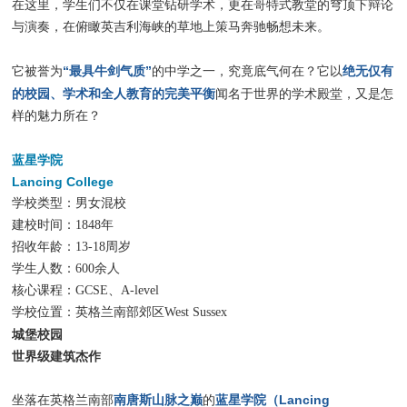
在这里，学生们不仅在课堂钻研学术，更在哥特式教堂的穹顶下辩论
与演奏，在俯瞰英吉利海峡的草地上策马奔驰畅想未来。
“最具牛剑气质”
绝无仅有
它被誉为
的中学之一，究竟底气何在？它以
的校园、学术和全人教育的完美平衡
闻名于世界的学术殿堂，又是怎
样的魅力所在？
蓝星学院
Lancing College
学校类型：男女混校
建校时间：1848年
招收年龄：13-18周岁
学生人数：600余人
核心课程：GCSE、A-level
学校位置：英格兰南部郊区West Sussex
城堡校园
世界级建筑杰作
南唐斯山脉之巅
蓝星学院（Lancing
坐落在英格兰南部
的