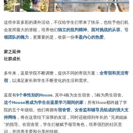
这些丰富多彩的课外活动，不仅给学⽣们带来了快乐，也给予他们机
独立的批判精神、面对挑战的从容、引
会发挥最大的潜能，培养他们
领团队的魄力
丰盈内心的热爱
，更重要的是，收获一份
。
家之延伸
社群成长
全寄宿和灵活寄
多年来，蓝星学院不断调整，提供不同的寄宿方案：
宿
，以满足家长和学生不断变化的生活和需求。
9个单性别的House
蓝星有
, 其中4栋为女生宿舍，5栋为男生宿舍。
这个House将成为学生在蓝星学习期间的家
；所有House都跨越了学
宿舍管、女舍监和辅导员组成的强大支
院的五个年级组。他们将拥有
持网络
，将在这里结下深厚的友谊，同时还能得到年长的 "兄弟姐妹
"的指导。在宿舍里，学生们被赋予领导角色，培养强烈的社区意
识，并培养关爱和分享的技能。