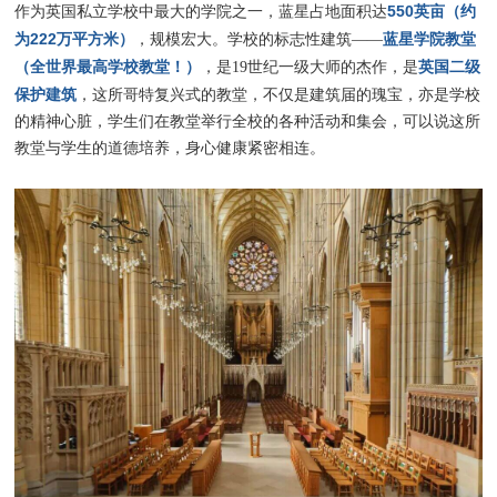
550英亩（约
作为英国私立学校中最大的学院之一，蓝星占地面积达
为222万平方米）
蓝星学院教堂
，规模宏大。学校的标志性建筑——
（全世界最高学校教堂！）
英国二级
，是19世纪一级大师的杰作，是
保护建筑
，这所哥特复兴式的教堂，不仅是建筑届的瑰宝，亦是学校
的精神心脏，学生们在教堂举行全校的各种活动和集会，可以说这所
教堂与学生的道德培养，身心健康紧密相连。