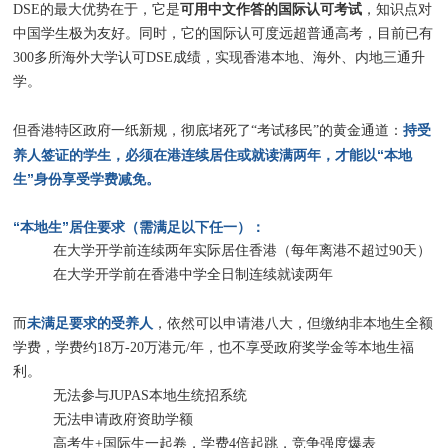
可用中文作答的国际认可考试
DSE的最大优势在于，它是
，知识点对
中国学生极为友好。同时，它的国际认可度远超普通高考，目前已有
300多所海外大学认可DSE成绩，实现香港本地、海外、内地三通升
学。
持受
但香港特区政府一纸新规，彻底堵死了“考试移民”的黄金通道：
养人签证的学生，必须在港连续居住或就读满两年，才能以“本地
生”身份享受学费减免。
“本地生”居住要求（需满足以下任一）：
在大学开学前连续两年实际居住香港（每年离港不超过90天）
在大学开学前在香港中学全日制连续就读两年
未满足要求的受养人
而
，依然可以申请港八大，但缴纳非本地生全额
学费，学费约18万-20万港元/年，也不享受政府奖学金等本地生福
利。
无法参与JUPAS本地生统招系统
无法申请政府资助学额
高考生+国际生一起卷，学费4倍起跳，竞争强度爆表