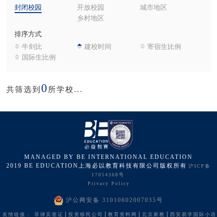
封闭校园
开放校园
城市地区
乡村地区
排序方式
牛剑比
建校时间
寄宿生比例
国际生比例
0
共筛选到
所学校...
MANAGED BY BE INTERNATIONAL EDUCATION
2019 BE EDUCATION上海必以教育科技有限公司版权所有
沪ICP备
17054368号
Privacy Policy
沪公网安备 31010602007035号
|
|
|
|
友情链接：
菲律宾签证
投资移民公司
教育资料网
北京家教
西安易学国际小语