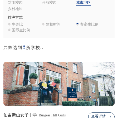
封闭校园
开放校园
城市地区
乡村地区
排序方式
牛剑比
建校时间
寄宿生比例
国际生比例
8
共筛选到
所学校...
伯吉斯山女子中学
Burgess Hill Girls
查看详情 →