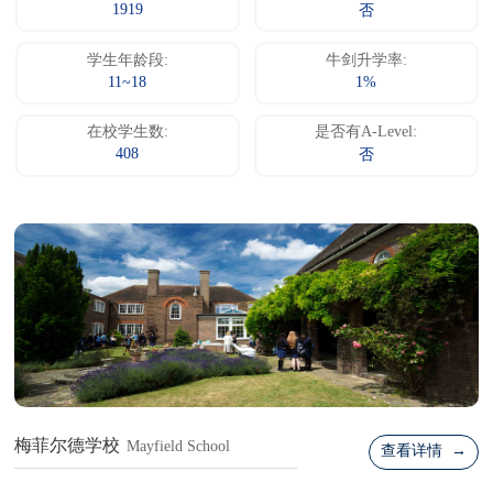
1919
否
学生年龄段:
牛剑升学率:
11~18
1%
在校学生数:
是否有A-Level:
408
否
梅菲尔德学校
Mayfield School
查看详情 →