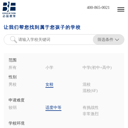
400-865-0021
让我们帮您找到属于您孩子的学校
筛选条件
范围
所有
小学
中学(初中+高中)
性别
男校
女校
混校
混校(6F)
申请难度
较弱
适度中等
有挑战性
非常激烈
学校环境