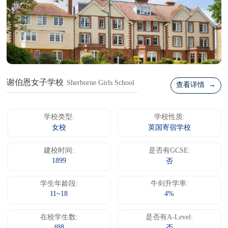
谢伯恩女子学校
Sherborne Girls School
查看详情 →
学校类型:
学校性质:
女校
英国寄宿学校
建校时间:
是否有GCSE:
1899
否
学生年龄段:
牛剑升学率:
11~18
4%
在校学生数:
是否有A-Level:
488