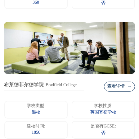
360
否
布莱德菲尔德学院
Bradfield College
查看详情 →
学校类型:
学校性质:
混校
英国寄宿学校
建校时间:
是否有GCSE:
1850
否