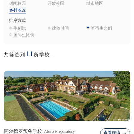
封闭校园
开放校园
城市地区
乡村地区
排序方式
牛剑比
建校时间
寄宿生比例
国际生比例
11
共筛选到
所学校...
阿尔德罗预备学校
Aldro Preparatory
查看详情 →