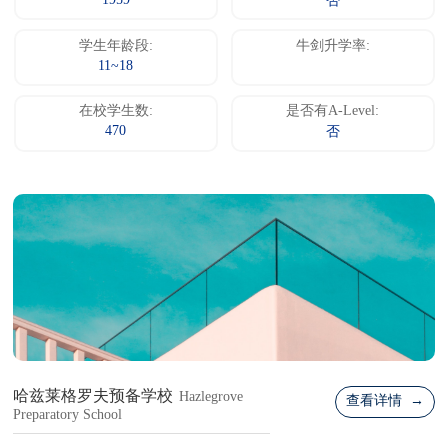
1959
否
学生年龄段:
牛剑升学率:
11~18
在校学生数:
是否有A-Level:
470
否
哈兹莱格罗夫预备学校
Hazlegrove
查看详情 →
Preparatory School