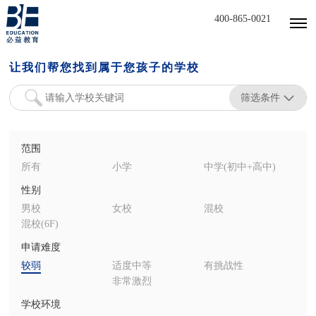
400-865-0021
让我们帮您找到属于您孩子的学校
筛选条件
范围
所有
小学
中学(初中+高中)
性别
男校
女校
混校
混校(6F)
申请难度
较弱
适度中等
有挑战性
非常激烈
学校环境