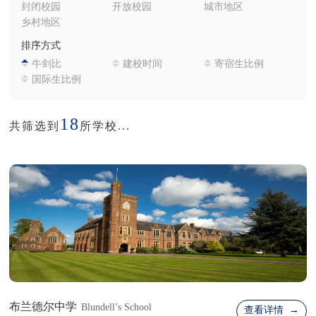
封闭校园
开放校园
城市地区
乡村地区
排序方式
牛剑比
建校时间
寄宿生比例
国际生比例
18
共筛选到
所学校...
布兰德尔中学
Blundell’s School
查看详情 →