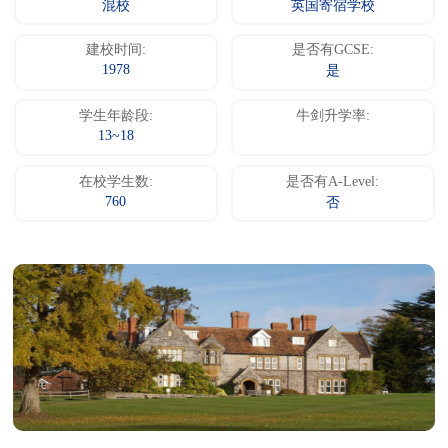
混校
英国寄宿学校
建校时间:
是否有GCSE:
1978
是
学生年龄段:
牛剑升学率:
13~18
在校学生数:
是否有A-Level:
760
否