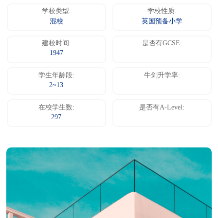
学校类型:
学校性质:
混校
英国预备小学
建校时间:
是否有GCSE:
1947
学生年龄段:
牛剑升学率:
2~13
在校学生数:
是否有A-Level:
297