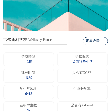
韦尔斯利学校
Wellesley House
查看详情 →
学校类型:
学校性质:
混校
英国预备小学
建校时间:
是否有GCSE:
1869
学生年龄段:
牛剑升学率:
6~13
在校学生数:
是否有A-Level:
97