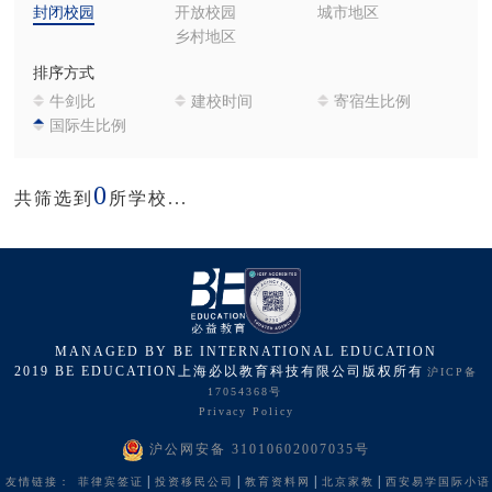
封闭校园
开放校园
城市地区
乡村地区
排序方式
牛剑比
建校时间
寄宿生比例
国际生比例
0
共筛选到
所学校...
MANAGED BY BE INTERNATIONAL EDUCATION
2019 BE EDUCATION上海必以教育科技有限公司版权所有
沪ICP备
17054368号
Privacy Policy
沪公网安备 31010602007035号
|
|
|
|
友情链接：
菲律宾签证
投资移民公司
教育资料网
北京家教
西安易学国际小语