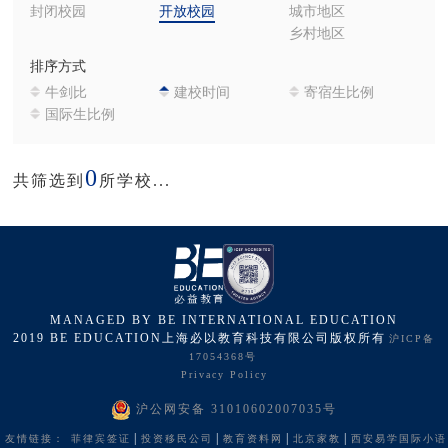
封闭校园
开放校园
城市地区
乡村地区
排序方式
牛剑比
建校时间
寄宿生比例
国际生比例
0
共筛选到
所学校...
MANAGED BY BE INTERNATIONAL EDUCATION
2019 BE EDUCATION上海必以教育科技有限公司版权所有
沪ICP备
17054368号
Privacy Policy
沪公网安备 31010602007035号
|
|
|
|
友情链接：
菲律宾签证
投资移民公司
教育资料网
北京家教
西安易学国际小语