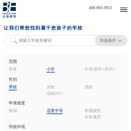
400-865-0021
让我们帮您找到属于您孩子的学校
筛选条件
范围
所有
小学
中学(初中+高中)
性别
男校
女校
混校
混校(6F)
申请难度
较弱
适度中等
有挑战性
非常激烈
学校环境