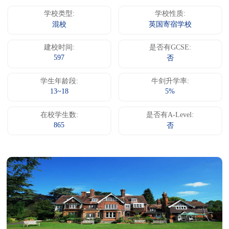
学校类型:
学校性质:
混校
英国寄宿学校
建校时间:
是否有GCSE:
597
否
学生年龄段:
牛剑升学率:
13~18
5%
在校学生数:
是否有A-Level:
865
否