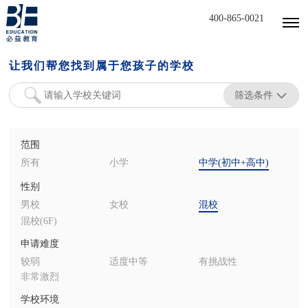
400-865-0021
让我们帮您找到属于您孩子的学校
筛选条件
范围
所有
小学
中学(初中+高中)
性别
男校
女校
混校
混校(6F)
申请难度
较弱
适度中等
有挑战性
非常激烈
学校环境