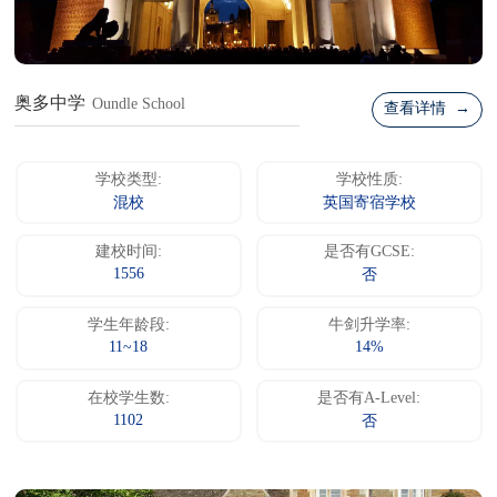
奥多中学
Oundle School
查看详情 →
学校类型:
学校性质:
混校
英国寄宿学校
建校时间:
是否有GCSE:
1556
否
学生年龄段:
牛剑升学率:
11~18
14%
在校学生数:
是否有A-Level:
1102
否