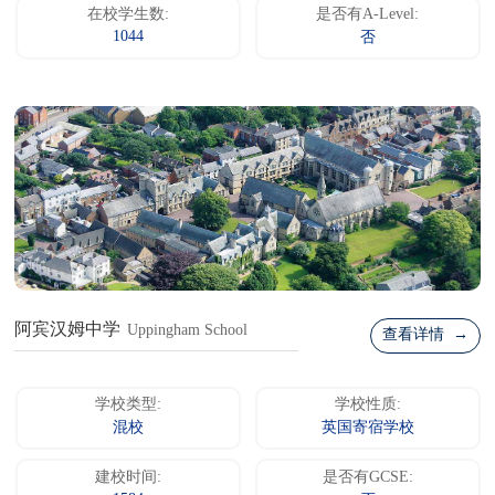
在校学生数:
是否有A-Level:
1044
否
阿宾汉姆中学
Uppingham School
查看详情 →
学校类型:
学校性质:
混校
英国寄宿学校
建校时间:
是否有GCSE: