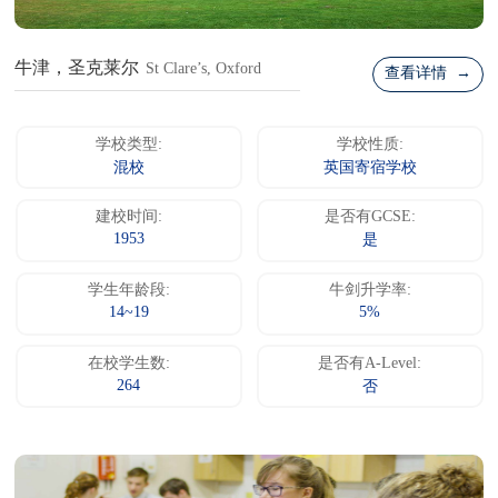
牛津，圣克莱尔
St Clare’s, Oxford
查看详情 →
学校类型:
学校性质:
混校
英国寄宿学校
建校时间:
是否有GCSE:
1953
是
学生年龄段:
牛剑升学率:
14~19
5%
在校学生数:
是否有A-Level:
264
否