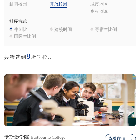
封闭校园
开放校园
城市地区
乡村地区
排序方式
牛剑比
建校时间
寄宿生比例
国际生比例
8
共筛选到
所学校...
伊斯堡学院
Eastbourne College
查看详情 →