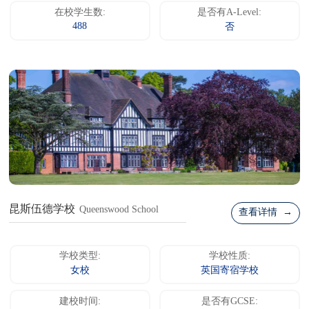
在校学生数:
是否有A-Level:
488
否
昆斯伍德学校
Queenswood School
查看详情 →
学校类型:
学校性质:
女校
英国寄宿学校
建校时间:
是否有GCSE: