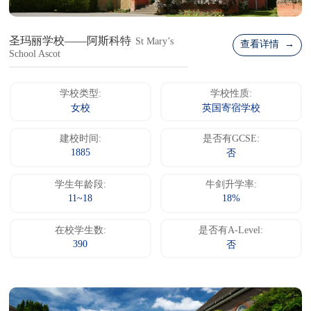
圣玛丽学校——阿斯科特
St Mary’s
查看详情 →
School Ascot
学校类型:
学校性质:
女校
英国寄宿学校
建校时间:
是否有GCSE:
1885
否
学生年龄段:
牛剑升学率:
11~18
18%
在校学生数:
是否有A-Level:
390
否