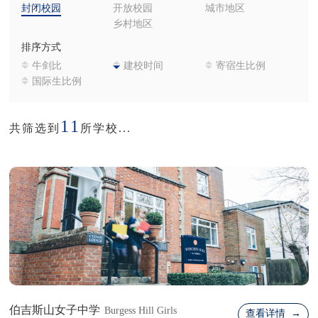
封闭校园
开放校园
城市地区
乡村地区
排序方式
牛剑比
建校时间
寄宿生比例
国际生比例
11
共筛选到
所学校...
伯吉斯山女子中学
Burgess Hill Girls
查看详情 →