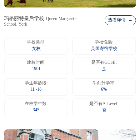
玛格丽特皇后学校
Queen Margaret’s
查看详情 →
School, York
学校类型:
学校性质:
女校
英国寄宿学校
建校时间:
是否有GCSE:
1901
是
学生年龄段:
牛剑升学率:
11~18
6%
在校学生数:
是否有A-Level:
345
否