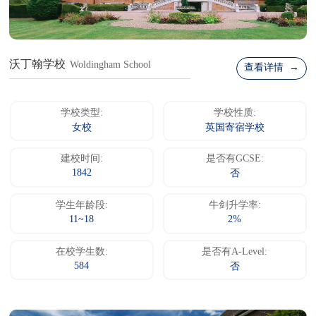
沃丁翰学校
Woldingham School
查看详情 →
学校类型:
学校性质:
女校
英国寄宿学校
建校时间:
是否有GCSE:
1842
否
学生年龄段:
牛剑升学率:
11~18
2%
在校学生数:
是否有A-Level:
584
否