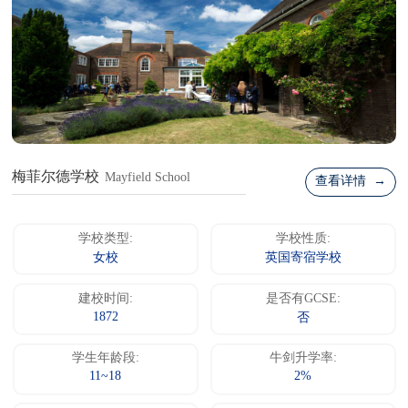
梅菲尔德学校
Mayfield School
查看详情 →
学校类型:
学校性质:
女校
英国寄宿学校
建校时间:
是否有GCSE:
1872
否
学生年龄段:
牛剑升学率:
11~18
2%