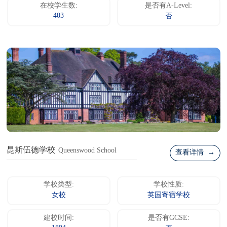
在校学生数:
是否有A-Level:
403
否
昆斯伍德学校
Queenswood School
查看详情 →
学校类型:
学校性质:
女校
英国寄宿学校
建校时间:
是否有GCSE: