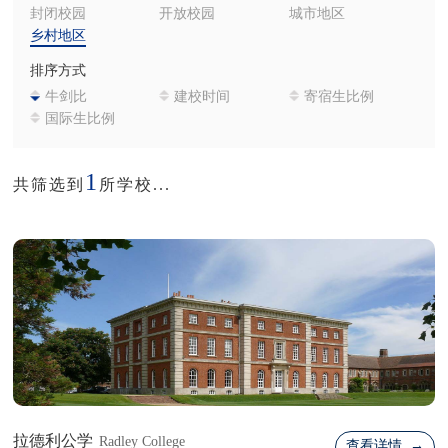
封闭校园
开放校园
城市地区
乡村地区
排序方式
牛剑比
建校时间
寄宿生比例
国际生比例
1
共筛选到
所学校...
拉德利公学
Radley College
查看详情 →