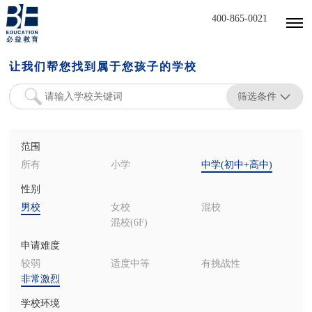
400-865-0021
让我们帮您找到属于您孩子的学校
筛选条件
范围
所有
小学
中学(初中+高中)
性别
男校
女校
混校
混校(6F)
申请难度
较弱
适度中等
有挑战性
非常激烈
学校环境