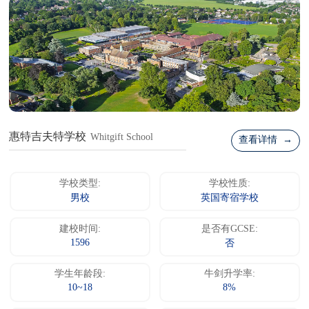
惠特吉夫特学校
Whitgift School
查看详情 →
学校类型:
学校性质:
男校
英国寄宿学校
建校时间:
是否有GCSE:
1596
否
学生年龄段:
牛剑升学率:
10~18
8%