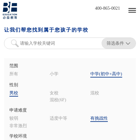
400-865-0021
让我们帮您找到属于您孩子的学校
筛选条件
范围
所有
小学
中学(初中+高中)
性别
男校
女校
混校
混校(6F)
申请难度
较弱
适度中等
有挑战性
非常激烈
学校环境