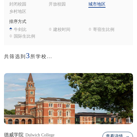
封闭校园
开放校园
城市地区
乡村地区
排序方式
牛剑比
建校时间
寄宿生比例
国际生比例
3
共筛选到
所学校...
德威学院
Dulwich College
查看详情 →