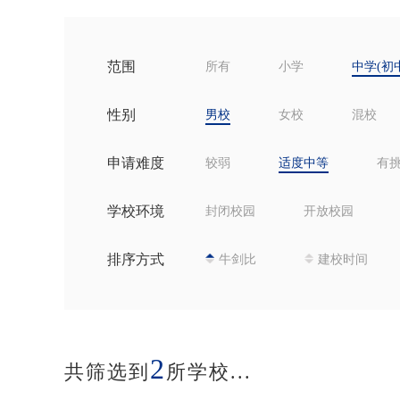
范围
所有
小学
中学(初
性别
男校
女校
混校
申请难度
较弱
适度中等
有
学校环境
封闭校园
开放校园
排序方式
牛剑比
建校时间
2
共筛选到
所学校...