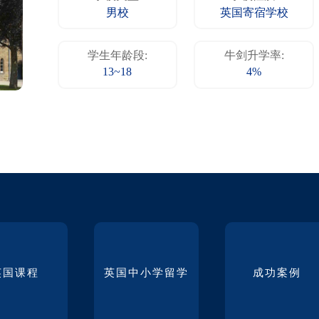
男校
英国寄宿学校
学生年龄段:
牛剑升学率:
13~18
4%
英国课程
英国中小学留学
成功案例