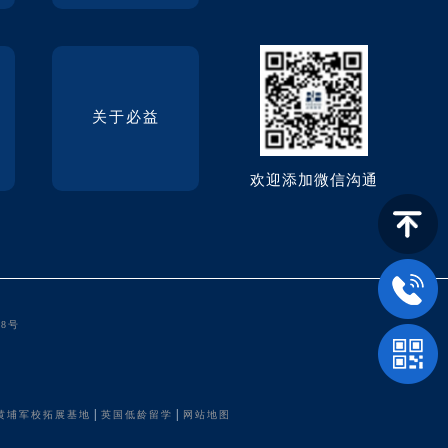
关于必益
欢迎添加微信沟通
68号
|
|
黄埔军校拓展基地
英国低龄留学
网站地图