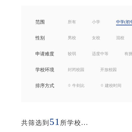
范围
所有
小学
中学(初
性别
男校
女校
混校
申请难度
较弱
适度中等
有
学校环境
封闭校园
开放校园
排序方式
牛剑比
建校时间
51
共筛选到
所学校...