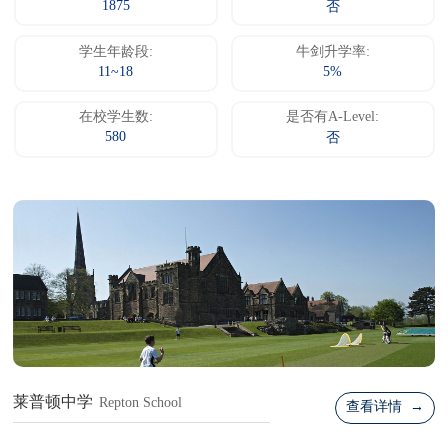
1875
否
学生年龄段:
牛剑升学率:
11~18
5%
在校学生数:
是否有A-Level:
580
否
莱普顿中学
Repton School
查看详情 →