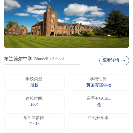
布兰德尔中学
Blundell’s School
查看详情 →
学校类型:
学校性质:
混校
英国寄宿学校
建校时间:
是否有GCSE:
1604
是
学生年龄段:
牛剑升学率:
11~18