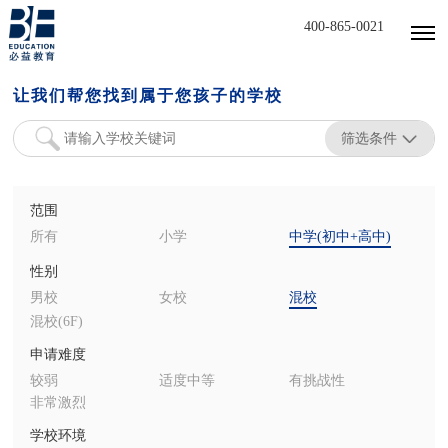
400-865-0021
让我们帮您找到属于您孩子的学校
筛选条件
范围
所有
小学
中学(初中+高中)
性别
男校
女校
混校
混校(6F)
申请难度
较弱
适度中等
有挑战性
非常激烈
学校环境