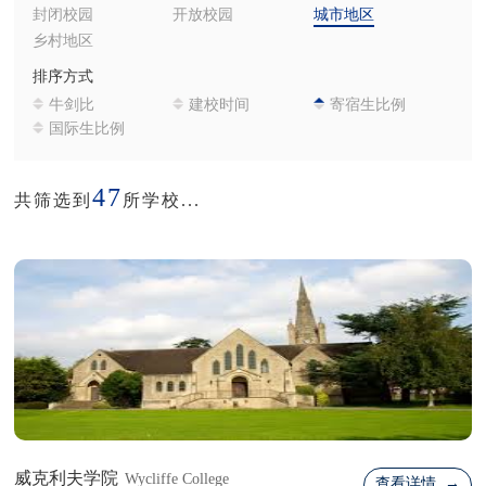
封闭校园
开放校园
城市地区
乡村地区
排序方式
牛剑比
建校时间
寄宿生比例
国际生比例
47
共筛选到
所学校...
威克利夫学院
Wycliffe College
查看详情 →