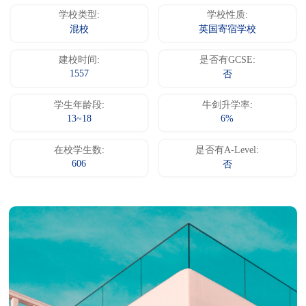
学校类型:
学校性质:
混校
英国寄宿学校
建校时间:
是否有GCSE:
1557
否
学生年龄段:
牛剑升学率:
13~18
6%
在校学生数:
是否有A-Level:
606
否