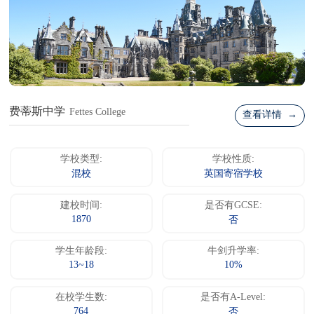
费蒂斯中学
Fettes College
查看详情 →
学校类型:
学校性质:
混校
英国寄宿学校
建校时间:
是否有GCSE:
1870
否
学生年龄段:
牛剑升学率:
13~18
10%
在校学生数:
是否有A-Level:
764
否