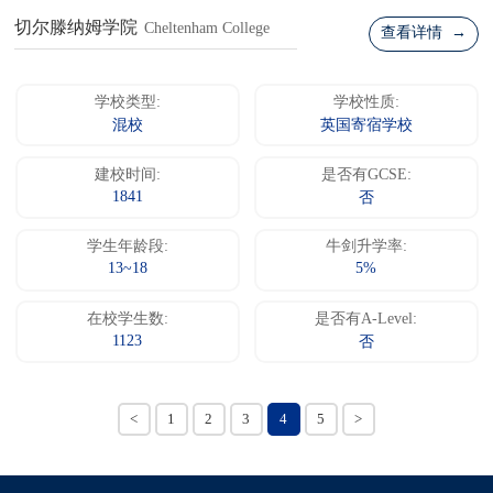
切尔滕纳姆学院
Cheltenham College
查看详情 →
学校类型:
学校性质:
混校
英国寄宿学校
建校时间:
是否有GCSE:
1841
否
学生年龄段:
牛剑升学率:
13~18
5%
在校学生数:
是否有A-Level:
1123
否
<
1
2
3
4
5
>