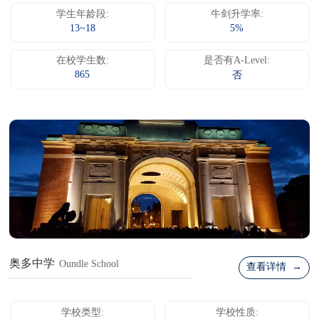
学生年龄段:
牛剑升学率:
13~18
5%
在校学生数:
是否有A-Level:
865
否
奥多中学
Oundle School
查看详情 →
学校类型:
学校性质: