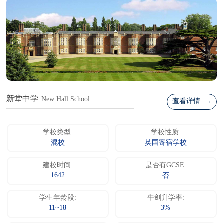
新堂中学
New Hall School
查看详情 →
学校类型:
学校性质:
混校
英国寄宿学校
建校时间:
是否有GCSE:
1642
否
学生年龄段:
牛剑升学率:
11~18
3%