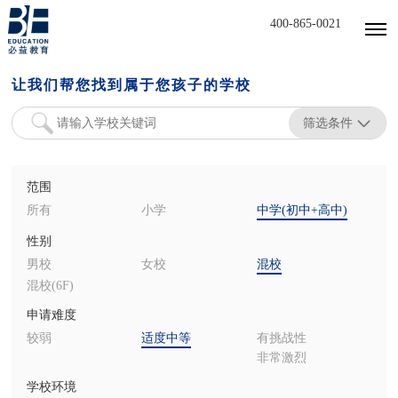
400-865-0021
让我们帮您找到属于您孩子的学校
筛选条件
范围
所有
小学
中学(初中+高中)
性别
男校
女校
混校
混校(6F)
申请难度
较弱
适度中等
有挑战性
非常激烈
学校环境