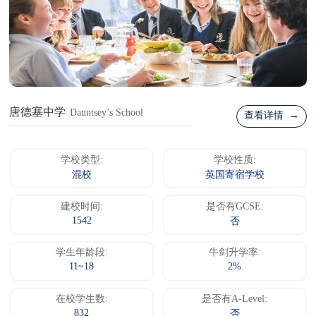
唐德塞中学
Dauntsey’s School
查看详情 →
学校类型:
学校性质:
混校
英国寄宿学校
建校时间:
是否有GCSE:
1542
否
学生年龄段:
牛剑升学率:
11~18
2%
在校学生数:
是否有A-Level:
832
否