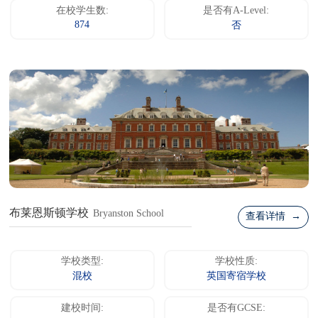
在校学生数:
是否有A-Level:
874
否
布莱恩斯顿学校
Bryanston School
查看详情 →
学校类型:
学校性质:
混校
英国寄宿学校
建校时间:
是否有GCSE: