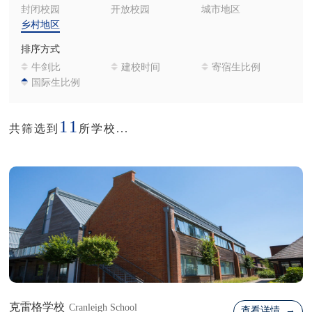
封闭校园
开放校园
城市地区
乡村地区
排序方式
牛剑比
建校时间
寄宿生比例
国际生比例
11
共筛选到
所学校...
克雷格学校
Cranleigh School
查看详情 →