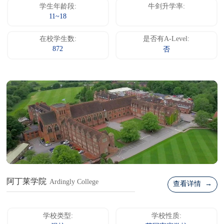
学生年龄段:
牛剑升学率:
11~18
在校学生数:
是否有A-Level:
872
否
阿丁莱学院
Ardingly College
查看详情 →
学校类型:
学校性质: