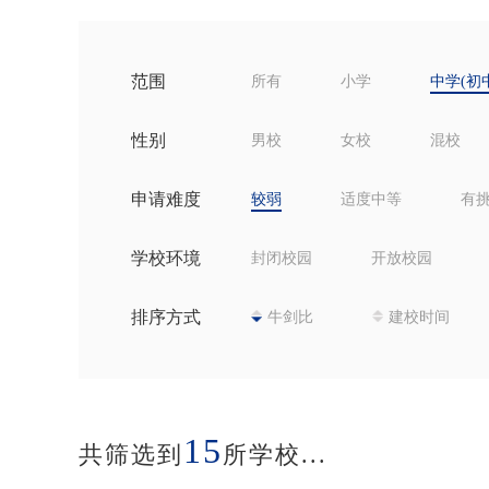
范围
所有
小学
中学(初
性别
男校
女校
混校
申请难度
较弱
适度中等
有
学校环境
封闭校园
开放校园
排序方式
牛剑比
建校时间
15
共筛选到
所学校...