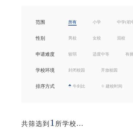
范围
所有
小学
中学(初
性别
男校
女校
混校
申请难度
较弱
适度中等
有
学校环境
封闭校园
开放校园
排序方式
牛剑比
建校时间
1
共筛选到
所学校...