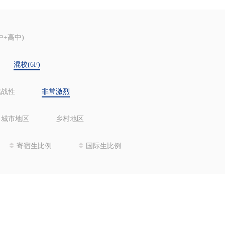
中+高中)
混校(6F)
挑战性
非常激烈
城市地区
乡村地区
寄宿生比例
国际生比例