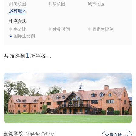
封闭校园
开放校园
城市地区
乡村地区
排序方式
牛剑比
建校时间
寄宿生比例
国际生比例
1
共筛选到
所学校...
船湖学院
Shiplake College
查看详情 →