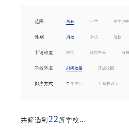
范围
所有
小学
中学(初
性别
男校
女校
混校
申请难度
较弱
适度中等
有
学校环境
封闭校园
开放校园
排序方式
牛剑比
建校时间
22
共筛选到
所学校...